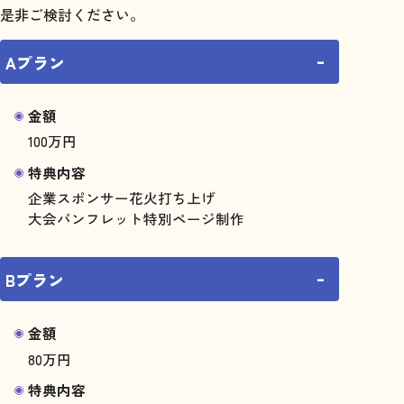
是非ご検討ください。
Aプラン
金額
100万円
TOP
特典内容
八戸花火大会について
企業スポンサー花火打ち上げ
大会パンフレット特別ページ制作
有料観覧席チケット
会場案内・アクセス
Bプラン
協賛金募集
金額
企業スポンサー花火
80万円
メッセージ花火
特典内容