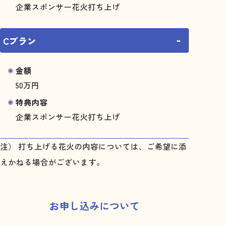
大会ボランティア
企業スポンサー花火打ち上げ
八戸花火大会xみろく横丁
お楽しみ企画
Cプラン
よくあるご質問
金額
50万円
特典内容
企業スポンサー花火打ち上げ
[主催]
八戸花火大会 実行委員会
注） 打ち上げる花火の内容については、ご希望に添
[共催]
一般社団法人八戸青年会議所
えかねる場合がございます。
お申し込みについて